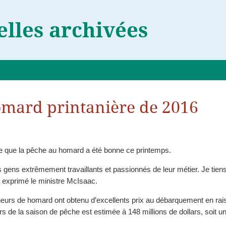
lles archivées
omard printanière de 2016
rte que la pêche au homard a été bonne ce printemps.
gens extrêmement travaillants et passionnés de leur métier. Je tiens 
a exprimé le ministre McIsaac.
nu d’excellents prix au débarquement en raison, paraît-il, d’une forte demande de produits du
s de la saison de pêche est estimée à 148 millions de dollars, soit 